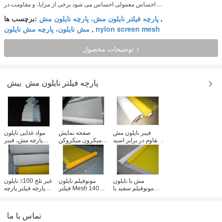
احساس معمولی احساس می شود برخی از مزایا، و مقاومت در ...
,
پارچه فیلتر نایلون مش، پارچه نایلون مش
برچسب ها:
nylon screen mesh
,
مش نایلون، پارچه مش نایلون
توضیحات محصول >
پارچه فیلتر نایلون مش
بیش
فیبر نایلون مش
صفحه نمایش
مواد غذایی نایلون
مقاوم در برابر اسید
میکرون میکروکن
پارچه مش، فیبر
5T-165T، پارچه
فیلتر Mesh Neilon
نایلون فیلتر هوا مش
نایلون سفید مش
Weave برای
5T-165T تعداد
نوری
کارخانه میلینگ / آرد
مش با نایلون
مونوفیلم نایلون
غیر تلخ 100٪ نایلون
مونوفیلم سفید با
فیلتر Mesh 140
پارچه فیلتر پارچه
غیر سمی مورد
Mesh با نوعی پارچه
5T-165T برای فیلتر
استفاده برای شرایط
دوتایی، نمونه رایگان
کیسه، گواهینامه
هوا
FDA
تماس با ما