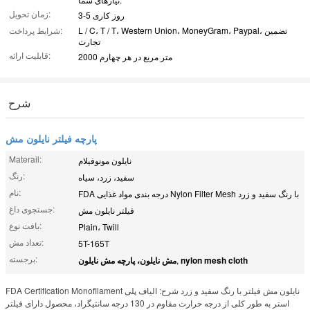
زمان تحویل:
3-5 روز کاری
L / C، T / T، Western Union، MoneyGram، Paypal، تضمین
شرایط پرداخت:
تجارت
قابلیت ارائه:
2000 متر مربع در هر چهارم
شرح
پارچه فیلتر نایلون مش
Materail:
نایلون مونوفیلام
رنگ:
سفید، زرد، سیاه
نام:
FDA درجه بندی مواد غذایی Nylon Filter Mesh با رنگ سفید و زرد
جستجوی داغ:
فیلتر نایلون مش
بافت نوع:
Plain، Twill
تعداد مش:
5T-165T
برجسته:
nylon mesh cloth
,
مش نایلون، پارچه مش نایلون
FDA Certification Monofilament نایلون مش فیلتر با رنگ سفید و زرد شرح: الیاف پلی
استر به طور کلی از درجه حرارت مقاوم در 130 درجه سانتیگراد، محصول دارای فیلتر