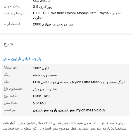
زمان تحویل:
3-5 روز کاری
L / C، T / T، Western Union، MoneyGram، Paypal، تضمین
شرایط پرداخت:
تجارت
قابلیت ارائه:
2000 متر مربع در هر چهارم
شرح
پارچه فیلتر نایلون مش
Materail:
100٪ نایلون
رنگ:
سفید، زرد، سیاه
نام:
FDA درجه بندی مواد غذایی Nylon Filter Mesh با رنگ سفید و زرد
جستجوی داغ:
فیلتر نایلون مش
بافت نوع:
Plain، Twill
تعداد مش:
5T-165T
برجسته:
nylon mesh cloth
,
مش نایلون، پارچه مش نایلون
فیبر غذایی 100٪ فیلتر نایلون مش با گواهینامه FDA برای کیسه فیلتر استفاده می شود
مشخصات: پارچه عدد مش شمردن قطر موضوع مش افتتاح باز کن سطح پارچه ضخامت