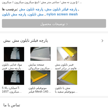
وزن نه مش / سانتی متر مش / اینچ میکرون میکرون ٪ میکرون g / ...
,
پارچه فیلتر نایلون مش، پارچه نایلون مش
برچسب ها:
nylon screen mesh
,
مش نایلون، پارچه مش نایلون
توضیحات محصول >
پارچه فیلتر نایلون مش
بیش
فیبر نایلون مش
صفحه نمایش
مواد غذایی نایلون
مقاوم در برابر اسید
میکرون میکروکن
پارچه مش، فیبر
5T-165T، پارچه
فیلتر Mesh Neilon
نایلون فیلتر هوا مش
نایلون سفید مش
Weave برای
5T-165T تعداد
نوری
کارخانه میلینگ / آرد
مش با نایلون
مونوفیلم نایلون
عملکرد بالا 5T-
مونوفیلم سفید با
فیلتر Mesh 140
165T میکرون
غیر سمی مورد
Mesh با نوعی پارچه
نایلون فیلتر Mesh
استفاده برای شرایط
دوتایی، نمونه رایگان
دشت / Twill
هوا
Weave نوع
تماس با ما