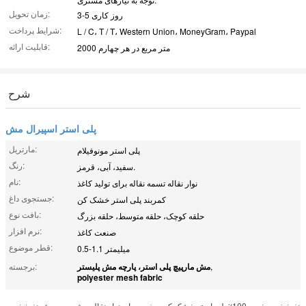
زمان تحویل:
3-5 روز کاری
شرایط پرداخت:
L / C، T / T، Western Union، MoneyGram، Paypal
قابلیت ارائه:
2000 متر مربع در هر چهارم
شرح
پلی استر اسپیرال مش
مارتریل:
پلی استر مونوفیلام
رنگ:
سفید، آبی، قرمز.
نام:
نوار نقاله تسمه نقاله برای تولید کاغذ
جستجوی داغ:
کمربند پلی استر خشک کن
بافت نوع:
حلقه کوچک، حلقه متوسط، حلقه بزرگ
نرم افزار:
صنعت کاغذ
قطر موضوع:
0.5-1.1 میلیمتر
,
مش مارپیچ پلی استر، پارچه مش پلیستر
برجسته:
polyester mesh fabric
نفوذپذیری خوب 100٪ پلی استر خشک کن صفحه برای نوار نقاله مش سیم مش نفوذپذیری