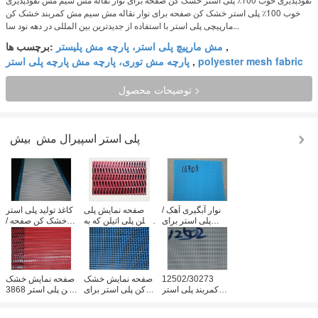
خوب 100٪ پلی استر خشک کن صفحه برای نوار نقاله مش سیم مش کمربند خشک کن
مارپیچی پلی استر با استفاده از جدیدترین بین المللی در دهه نود سا...
,
مش مارپیچ پلی استر، پارچه مش پلیستر
برچسب ها:
polyester mesh fabric
,
پارچه مش توری، پارچه مش پارچه پلی استر
توضیحات محصول >
پلی استر اسپیرال مش
بیش
نوار آبگیری آهک /
صفحه نمایش پلی
کاغذ تولید پلی استر
پلی استر برای
اتیلن پلی اتیلن که به
خشک کن صفحه /
تصفیه آب
طور گسترده در
نوار نقاله سیمی نوار
تصفیه مورد استفاده
نقاله سفارشی
قرار می گیرد
12502/30273
صفحه نمایش خشک
صفحه نمایش خشک
کمربند پلی استر
کن پلی استر برای
کن پلی استر 3868
خشک کن برای
زغال سنگ معدن
حداقل برای ماشین
خشک کن مواد
031002
کاغذ سازی