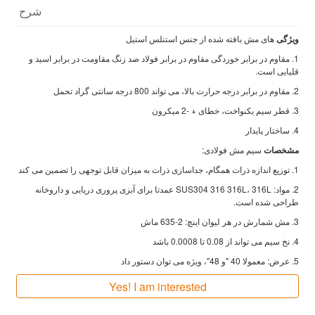
شرح
ویژگی
های مش بافته شده از جنس استنلس استیل
1. مقاوم در برابر خوردگی مقاوم در برابر فولاد ضد زنگ مقاومت در برابر اسید و
قلیایی است.
2. مقاوم در برابر درجه حرارت بالا، می تواند 800 درجه سانتی گراد تحمل
3. قطر سیم یکنواخت، خطای + -2 میکرون
4. ساختار پایدار
مشخصات
سیم مش فولادی:
1. توزیع اندازه ذرات همگام، جداسازی ذرات به میزان قابل توجهی را تضمین می کند
2. مواد: SUS304 316 316L، 316L عمدتا برای آبزی پروری دریایی و داروخانه
طراحی شده است.
3. مش شمارش در هر لیوان اینچ: 2-635 ماش
4. نخ سیم می تواند از 0.08 تا 0.0008 باشد
5. عرض: معمولا 40 "و 48"، ویژه می توان دستور داد
Yes! I am interested