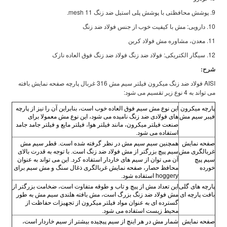
9. پوشش محافظتی با پوشش پلی استیل ضد زنگ 11 mesh.
10. دارویی: مش با کیفیت خوب از جنس فولاد ضد زنگ
11. معدن، مشاوره مش فولاد کربن
12. سیگار الکتریکی: فولاد ضد زنگ فولاد ضد زنگ فوق العاده نازک
شرح:
AISI فولاد ضد زنگ میکرون فیلتر سیم مش 316 غربال پارچه صفحه نمایش بافته
می تواند به 4 نوع زیر تقسیم می شود:
پارچه میکرون
این نوع مش سیم فوق العاده خوب است، بنابراین آن را نیز از پارچه
فیبر سیم مش
های فولادی ضد زنگ نامیده می شود، این نوع مش معمولا برای
صنعت فیلتر میکرون، مانند فیلتر هوا، فیلتر مایع و فیلتر جامد جامد
استفاده می شود.
صفحه نمایش
همچنین سیم سیم مش در نظر گرفته شده است. قطر سیم مش
غربالگری مش
سیم پیچ بزرگتر از مش فولاد ضد زنگ است. با توجه به قدرت بالای
سیم پیچ
آن می توان از سیم های خاردار استفاده کرد. این می تواند به عنوان
خورده
محافظ حصار، صفحه نمایش غربالگری ذغال سنگ و مش سیم برای
hoggery استفاده شود.
پارچه های گلی
این تعداد مش از پیچ و تاب و طوقه متفاوت است، ضخامت بزرگتر از
بافت پارچه ای
مش فولاد ضد زنگ بزرگ است، مش بافته هلندی سیم مش به طور
گسترده ای به عنوان مواد فیلتر میکرون از تجهیزات حفاظت از
محیط زیست استفاده می شود.
صفحه نمایش
شمار مش در هر اینچ از سیم پیچیده بیشتر از سیم خاردار است،