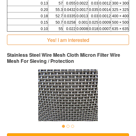
0.13
57
0.055
0.0022
0.03
0.0012
300 × 300
0.20
55.3
0.0432
0.0017
0.035
0.0014
325 × 325
0.18
52.7
0.0335
0.0013
0.03
0.0012
400 × 400
0.15
50.7
0.0258
0.001
0.025
0.0009
500 × 500
0.10
55
0.022
0.0008
0.018
0.0007
635 × 635
Yes! I am interested
Stainless Steel Wire Mesh Cloth Micron Filter Wire
Mesh For Sieving / Protection