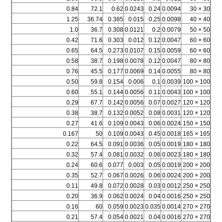
0.84
72.1
0.62
0.0243
0.24
0.0094
30 × 30
1.25
36.74
0.385
0.015
0.25
0.0098
40 × 40
1.0
36.7
0.308
0.0121
0.2
0.0079
50 × 50
0.42
71.6
0.303
0.012
0.12
0.0047
60 × 60
0.65
64.5
0.273
0.0107
0.15
0.0059
60 × 60
0.58
38.7
0.198
0.0078
0.12
0.0047
80 × 80
0.76
45.5
0.177
0.0069
0.14
0.0055
80 × 80
0.50
59.8
0.154
0.006
0.1
0.0039
100 × 100
0.60
55.1
0.144
0.0056
0.11
0.0043
100 × 100
0.29
67.7
0.142
0.0056
0.07
0.0027
120 × 120
0.38
38.7
0.132
0.0052
0.08
0.0031
120 × 120
0.27
41.6
0.109
0.0043
0.06
0.0024
150 × 150
0.167
50
0.109
0.0043
0.45
0.0018
165 × 165
0.22
64.5
0.091
0.0036
0.05
0.0019
180 × 180
0.32
57.4
0.081
0.0032
0.06
0.0023
180 × 180
0.24
60.6
0.077
0.003
0.05
0.0019
200 × 200
0.35
52.7
0.067
0.0026
0.06
0.0024
200 × 200
0.11
49.8
0.072
0.0028
0.03
0.0012
250 × 250
0.20
36.9
0.062
0.0024
0.04
0.0016
250 × 250
0.16
60
0.059
0.0023
0.035
0.0014
270 × 270
0.21
57.4
0.054
0.0021
0.04
0.0016
270 × 270