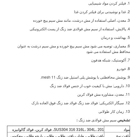
1. فیلتر کردن مواد شیمیایی
2. غذا و نوشیدنی برای فیلتر کردن غذا
3. معدن، اصلی استفاده از مش درشت، مانند مش سیم پیچ خورده
4. پالایش، استفاده از سیم مش فولادی ضد زنگ از پست الکترونیکی
5. بهداشت و درمان
6. معماری، توصیه می شود مش سیم پیچ خورده و مش سیم درشت به عنوان
محافظ مش استفاده می شود
7. آکوستیک، شبکه هدفون
8. خودرو
9. پوشش محافظتی با پوشش پلی استیل ضد زنگ 11 mesh.
10. دارویی: مش با کیفیت خوب از جنس فولاد ضد زنگ
11. معدن، مشاوره مش فولاد کربن
12. سیگار الکتریکی: فولاد ضد زنگ فولاد ضد زنگ فوق العاده نازک
13. زمان کار طولانی
تشخیص
سیم مش فولادی ضد زنگ
:
مواد
SUS304 316 316L، 304L، 201، فولاد کربن، فولاد گالوانیزه
بافت نوع
بافت طلایی، طناب بافتن طلایی، طلایی، پارچه طلایی، معکوس