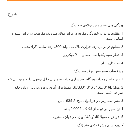
شرح
ویژگی
های سیم مش فولادی ضد زنگ
1. مقاوم در برابر خوردگی مقاوم در برابر فولاد ضد زنگ مقاومت در برابر اسید و
قلیایی است.
2. مقاوم در برابر درجه حرارت بالا، می تواند 800 درجه سانتی گراد تحمل
3. قطر سیم یکنواخت، خطای + -2 میکرون
4. ساختار پایدار
مشخصات
سیم مش فولاد ضد زنگ:
1. توزیع اندازه ذرات همگام، جداسازی ذرات به میزان قابل توجهی را تضمین می کند
2. مواد: SUS304 316 316L، 316L عمدتا برای آبزی پروری دریایی و داروخانه
طراحی شده است.
3. مش شمارش در هر لیوان اینچ: 2-635 ماش
4. نخ سیم می تواند از 0.08 تا 0.0008 باشد
5. عرض: معمولا 40 "و 48"، ویژه می توان دستور داد
کاربرد
سیم مش فولادی ضد زنگ: