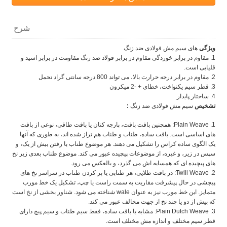
شرح
ویژگی
های سیم مش فولادی ضد زنگ
1. مقاوم در برابر خوردگی مقاوم در برابر فولاد ضد زنگ مقاومت در برابر اسید و
قلیایی است.
2. مقاوم در برابر درجه حرارت بالا، می تواند 800 درجه سانتی گراد تحمل
3. قطر سیم یکنواخت، خطای + -2 میکرون
4. ساختار پایدار
تشخیص
سیم مش فولادی ضد زنگ
:
1. Plain Weave: همچنین بافت بافت، پارچه کتان یا بافت طاقی، نوعی از بافت
های اساسی است.
بافت ساده، طناب و طناب هم تراز شده اند، به طوری که آنها
یک الگوی ساده کراس را تشکیل می دهند.
هر موضوع طناب با رفتن بیش از یک، و
سپس در زیر، و غیره، از موضوعات پیچیده عبور می کند.
موضوع طناب بعدی زیر نخ
های پیچیده ای که همسایه اش می گذرد، و بالعکس می رود.
2. Twill Weave: در بافت طلایی، هر طنابی یا پر کردن طناب در سراسر نخ های
پیچشی در حال پیشرفت مقاربت به سمت راست یا چپ، تشکیل یک خط مورب
متمایز.
این خط مورب نیز به عنوان wale شناخته می شود.
شناور بخشی از نخ است
که بیش از دو یا چند نخ از جهت مخالف عبور می کند.
3. Plain Dutch Weave: مشابه با بافت ساده، فقط سیم طناب و سیم پیچ دارای
قطر سیم مختلف و اندازه مش مختلف است.