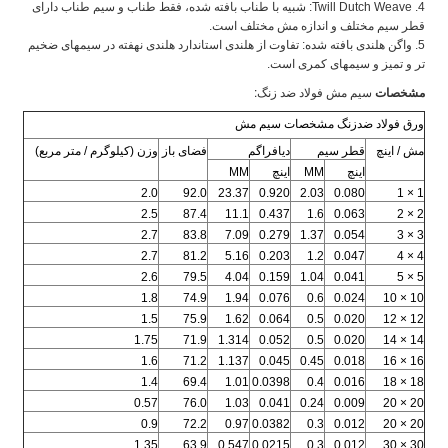
4. Twill Dutch Weave: شبیه با طناب بافته شده، فقط طناب و سیم طناب دارای
قطر سیم مختلف و اندازه مش مختلف است.
5. واگن هلندی بافته شده: تفاوت از هلندی استاندارد هلندی نهفته در سیمهای ضخیم
تر و تمیز و سیمهای کمری است.
مشخصات
سیم مش فولاد ضد زنگ:
ورق فولاد ضدزنگ مشخصات سیم مش
مش / اینچ
قطر سیم
دیافراگم
فضای باز
وزن (کیلوگرم / متر مربع)
اینچ
MM
اینچ
MM
2.0
92.0
23.37
0.920
2.03
0.080
1 × 1
2.5
87.4
11.1
0.437
1.6
0.063
2 × 2
2.7
83.8
7.09
0.279
1.37
0.054
3 × 3
2.7
81.2
5.16
0.203
1.2
0.047
4 × 4
2.6
79.5
4.04
0.159
1.04
0.041
5 × 5
1.8
74.9
1.94
0.076
0.6
0.024
10 × 10
1.5
75.9
1.62
0.064
0.5
0.020
12 × 12
1.75
71.9
1.314
0.052
0.5
0.020
14 × 14
1.6
71.2
1.137
0.045
0.45
0.018
16 × 16
1.4
69.4
1.01
0.0398
0.4
0.016
18 × 18
0.57
76.0
1.03
0.041
0.24
0.009
20 × 20
0.9
72.2
0.97
0.0382
0.3
0.012
20 × 20
1.35
63.9
0.547
0.0215
0.3
0.012
30 × 30